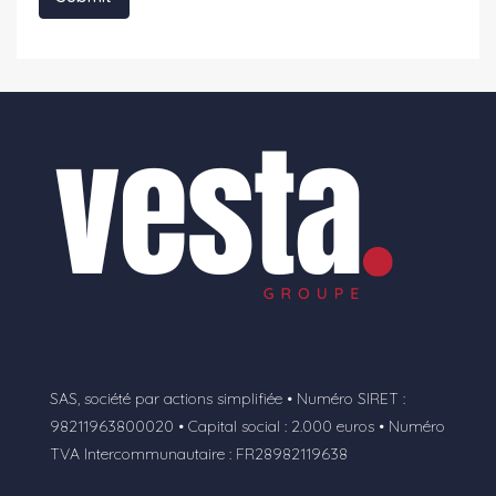
SAS, société par actions simplifiée • Numéro SIRET :
98211963800020 • Capital social : 2.000 euros • Numéro
TVA Intercommunautaire : FR28982119638