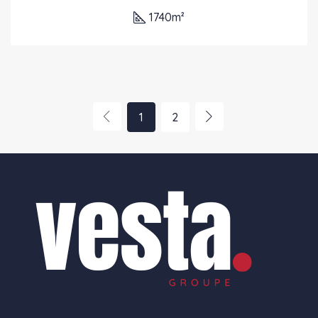
1740
m²
1
2