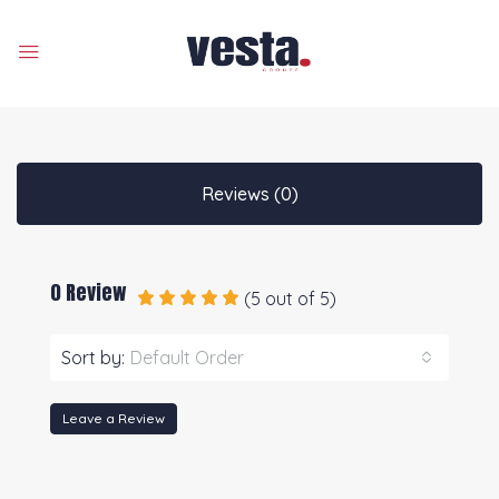
Reviews (0)
0 Review
(
5
out of
5
)
Sort by:
Default Order
Leave a Review